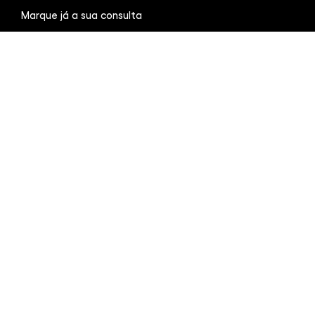
Marque já a sua consulta
Medicina dentária de excelência no coração de Bragança
Sorrisos
Saudáveis
Resultados
Notáveis