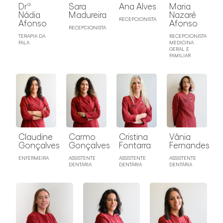
Sara
Ana Alves
Maria
Drª
Madureira
Nazaré
Nádia
RECEPCIONISTA
Afonso
Afonso
RECEPCIONISTA
RECEPCIONISTA
TERAPIA DA
MEDICINA
FALA
GERAL E
FAMILIAR
Carmo
Cristina
Vânia
Claudine
Gonçalves
Fontarra
Fernandes
Gonçalves
ASSISTENTE
ASSISTENTE
ASSISTENTE
ENFERMEIRA
DENTÁRIA
DENTÁRIA
DENTÁRIA