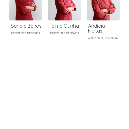
Sandra Barros
Telma Cunha
Andreia
Freitas
ASSISTENTE DENTÁRIA
ASSISTENTE DENTÁRIA
ASSISTENTE DENTÁRIA
O espaço que o
recebe
Um olhar pelas instalações que garantem o
seu conforto.
Ver mais