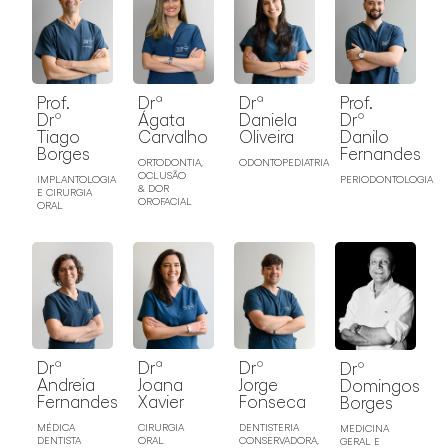
Prof.
Drª
Drª
Prof.
Drº
Ágata
Daniela
Drº
Tiago
Carvalho
Oliveira
Danilo
Borges
Fernandes
ORTODONTIA,
ODONTOPEDIATRIA
OCLUSÃO
IMPLANTOLOGIA
PERIODONTOLOGIA
& DOR
E CIRURGIA
OROFACIAL
ORAL
Drª
Drª
Drº
Drº
Andreia
Joana
Jorge
Domingos
Fernandes
Xavier
Fonseca
Borges
MÉDICA
CIRURGIA
DENTISTERIA
MEDICINA
DENTISTA
ORAL
CONSERVADORA,
GERAL E