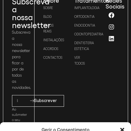
Subscreva
Sobre
Tratamentos
Redes
Sociais
a
SOBRE
IMPLANTOLOGIA
nossa
BLOG
ORTODONTIA
newsletter
CASOS
ENDODONTIA
REAIS
Subscreva
ODONTOPEDIATRIA
a
INSTALAÇÕES
DENTISTERIA
nossa
ACORDOS
ESTÉTICA
newsletter
para
CONTACTOS
VER
ficar a
TODOS
par de
todas
as
novidades.
Subscrever
Ao
submeter
o seu
email
Gerir o Consentimento
está a