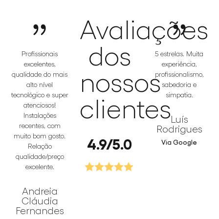
Avaliações
dos
Profissionais
5 estrelas. Muita
excelentes,
experiência,
nossos
qualidade do mais
profissionalismo,
alto nível
sabedoria e
tecnológico e super
simpatia.
clientes
atenciosos!
Instalações
Luís
recentes, com
Rodrigues
muito bom gosto.
4.9/5.0
Via Google
Relação
qualidade/preço
excelente.
Andreia
Cláudia
Fernandes