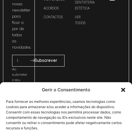
DENTISTERIA
nossa
ACORDOS
ESTÉTICA
newsletter
para
CONTACTOS
VER
ficar a
TODOS
par de
todas
as
novidades.
Subscrever
Ao
submeter
o seu
email
Gerir o Consentimento
está a
concordar
com os
Para fornecer as melhores experiências, usamos tecnologias como
nossos
cookies para armazenar e/ou aceder a informações do dispositivo.
termos e
Consentir com essas tecnologias nos permitirá processar dados, como
condições.
comportamento de navegação ou IDs exclusivos neste site. Não
consentir ou retirar o consentimento pode afetar negativamante certos
recursos e funções.