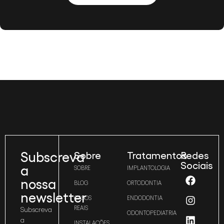
Subscreva
Sobre
Tratamentos
Redes
Sociais
a
SOBRE
IMPLANTOLOGIA
nossa
BLOG
ORTODONTIA
newsletter
CASOS
ENDODONTIA
REAIS
Subscreva
ODONTOPEDIATRIA
a
INSTALAÇÕES