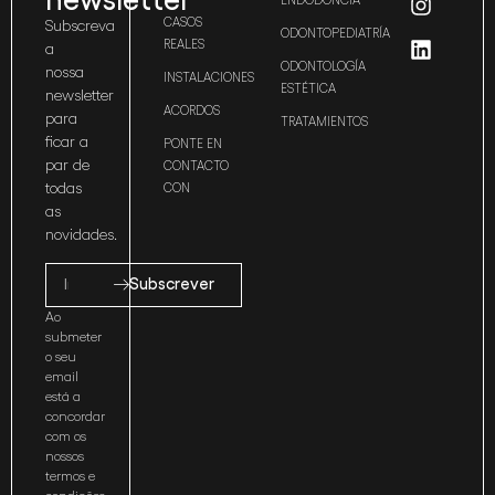
ENDODONCIA
CASOS
Subscreva
ODONTOPEDIATRÍA
REALES
a
ODONTOLOGÍA
nossa
INSTALACIONES
ESTÉTICA
newsletter
ACORDOS
para
TRATAMIENTOS
ficar a
PONTE EN
par de
CONTACTO
todas
CON
as
novidades.
Subscrever
Ao
submeter
o seu
email
está a
concordar
com os
nossos
termos e