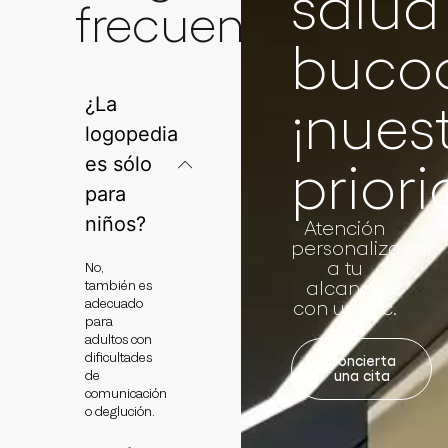
salud
frecuentes
bucod
¿La
¡nues
logopedia
es sólo
prior
para
niños?
Atención
personalizada,
a tu
No,
alcance
también es
adecuado
con un clic.
para
adultos con
dificultades
Concierta
de
una cita
comunicación
o deglución.