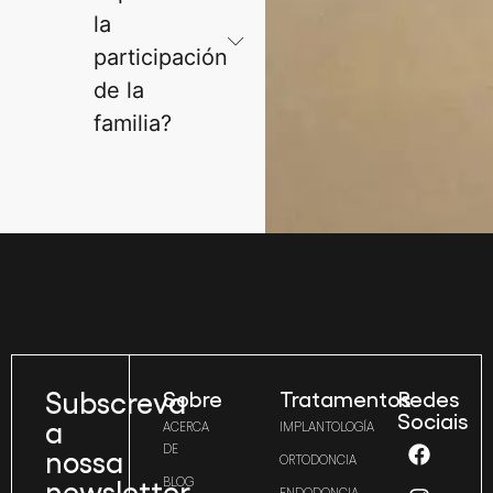
la
participación
de la
familia?
Subscreva
Sobre
Tratamentos
Redes
Sociais
a
ACERCA
IMPLANTOLOGÍA
DE
nossa
ORTODONCIA
newsletter
BLOG