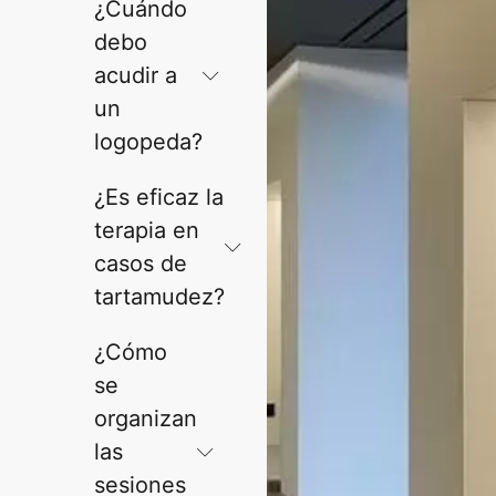
¿Cuándo
debo
acudir a
un
logopeda?
¿Es eficaz la
terapia en
casos de
tartamudez?
¿Cómo
se
organizan
las
sesiones