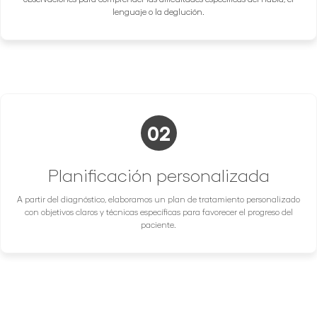
lenguaje o la deglución.
02
Planificación personalizada
A partir del diagnóstico, elaboramos un plan de tratamiento personalizado
con objetivos claros y técnicas específicas para favorecer el progreso del
paciente.
03
Sesiones de Terapia Práctica
Las sesiones incluyen actividades lúdicas para los niños o ejercicios