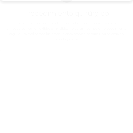
Procedimiento quirúrgico
El aparato de ortodoncia elegido se coloca con precisión, ya sean
alineadores fijos, removibles o invisibles. Te garantizamos un procedimiento
seguro y te explicamos las precauciones esenciales para una colocación
cómoda y eficaz.