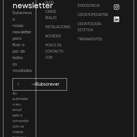
newsletter
BLOG
ENDODONCIA
CASOS
Subscreva
ODONTOPEDIATRÍA
REALES
a
ODONTOLOGÍA
nossa
INSTALACIONES
ESTÉTICA
newsletter
ACORDOS
para
TRATAMIENTOS
ficar a
PONTE EN
par de
CONTACTO
todas
CON
as
novidades.
Subscrever
Ao
submeter
o seu
email
está a
concordar
com os
nossos