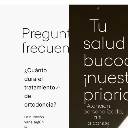
Tu
Preguntas
salud
frecuentes
bucod
¿Cuánto
¡nues
dura el
tratamiento
prior
de
ortodoncia?
Atención
personalizada,
a tu
La duración
alcance
varía según
la