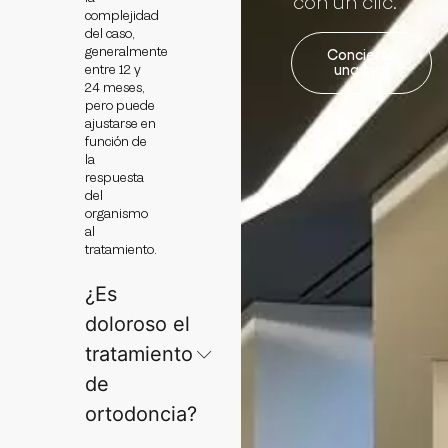
con un clic.
complejidad
del caso,
generalmente
Concierta
entre 12 y
una cita
24 meses,
pero puede
ajustarse en
función de
la
respuesta
del
organismo
al
tratamiento.
¿Es
doloroso el
tratamiento
de
ortodoncia?